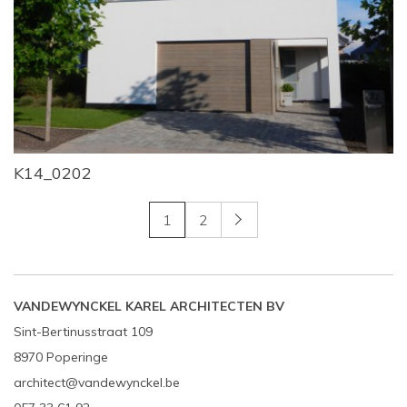
K14_0202
1
2
Volgende
VANDEWYNCKEL KAREL ARCHITECTEN BV
Sint-Bertinusstraat 109
8970 Poperinge
architect@vandewynckel.be