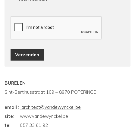
BURELEN
Sint-Bertinusstraat 109 – 8970 POPERINGE
email
:
architect@vandewynckel.be
site
: www.vandewynckel.be
tel
: 057 33 61 92